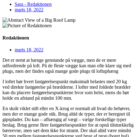
Sara - Redaktionen
marts 18, 2022
Redaktionen
marts 18, 2022
Det er nemt at hænge genstande på vægge, men de er mere
udfordrende på loft. På de fleste vægge kan man ofte klare sig med
plugs, men der findes også mange gode plugs til loftuphæng
I loftet bør hvert fastgørelsespunkt maksimalt belastes med 20 kg
ved direkte fastgørelse på brædderne. I lofter med foldede brædder
kan du placere fastgørelsespunkterne hvor som helst, mens du bør
holde en afstand på mindst 100 mm.
En skråt viklet stift eller en X-krog er normalt alt hvad du behøver,
men der er mange gode stik. Brug altid de typer, der er beregnet til
gipsplader. Du kan – afhængig af vægt – vælge forskellige typer
beslag. Brug gerne flere fastgørelsespunkter for at opnå tilstrækkelig
bæreevne, men sæt dem ikke for stramt. Der skal altid være mindst
50 mm mellem fastgørelsespunkterne ved brug af prop (boret hul).