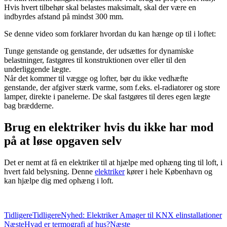
Hvis hvert tilbehør skal belastes maksimalt, skal der være en
indbyrdes afstand på mindst 300 mm.
Se denne video som forklarer hvordan du kan hænge op til i loftet:
Tunge genstande og genstande, der udsættes for dynamiske
belastninger, fastgøres til konstruktionen over eller til den
underliggende lægte.
Når det kommer til vægge og lofter, bør du ikke vedhæfte
genstande, der afgiver stærk varme, som f.eks. el-radiatorer og store
lamper, direkte i panelerne. De skal fastgøres til deres egen lægte
bag brædderne.
Brug en elektriker hvis du ikke har mod
på at løse opgaven selv
Det er nemt at få en elektriker til at hjælpe med ophæng ting til loft, i
hvert fald belysning. Denne
elektriker
kører i hele København og
kan hjælpe dig med ophæng i loft.
Tidligere
Tidligere
Nyhed: Elektriker Amager til KNX elinstallationer
Næste
Hvad er termografi af hus?
Næste