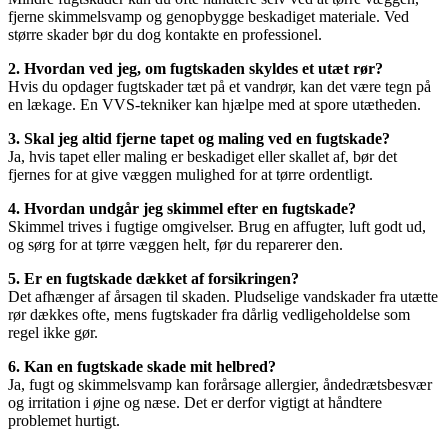
fjerne skimmelsvamp og genopbygge beskadiget materiale. Ved
større skader bør du dog kontakte en professionel.
2. Hvordan ved jeg, om fugtskaden skyldes et utæt rør?
Hvis du opdager fugtskader tæt på et vandrør, kan det være tegn på
en lækage. En VVS-tekniker kan hjælpe med at spore utætheden.
3. Skal jeg altid fjerne tapet og maling ved en fugtskade?
Ja, hvis tapet eller maling er beskadiget eller skallet af, bør det
fjernes for at give væggen mulighed for at tørre ordentligt.
4. Hvordan undgår jeg skimmel efter en fugtskade?
Skimmel trives i fugtige omgivelser. Brug en affugter, luft godt ud,
og sørg for at tørre væggen helt, før du reparerer den.
5. Er en fugtskade dækket af forsikringen?
Det afhænger af årsagen til skaden. Pludselige vandskader fra utætte
rør dækkes ofte, mens fugtskader fra dårlig vedligeholdelse som
regel ikke gør.
6. Kan en fugtskade skade mit helbred?
Ja, fugt og skimmelsvamp kan forårsage allergier, åndedrætsbesvær
og irritation i øjne og næse. Det er derfor vigtigt at håndtere
problemet hurtigt.