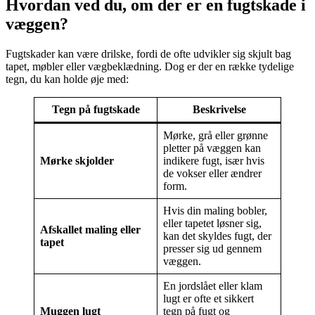
Hvordan ved du, om der er en fugtskade i
væggen?
Fugtskader kan være drilske, fordi de ofte udvikler sig skjult bag
tapet, møbler eller vægbeklædning. Dog er der en række tydelige
tegn, du kan holde øje med:
Tegn på fugtskade
Beskrivelse
Mørke, grå eller grønne
pletter på væggen kan
Mørke skjolder
indikere fugt, især hvis
de vokser eller ændrer
form.
Hvis din maling bobler,
eller tapetet løsner sig,
Afskallet maling eller
kan det skyldes fugt, der
tapet
presser sig ud gennem
væggen.
En jordslået eller klam
lugt er ofte et sikkert
Muggen lugt
tegn på fugt og