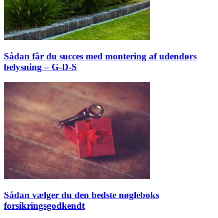
Sådan får du succes med montering af udendørs
belysning – G-D-S
Sådan vælger du den bedste nøgleboks
forsikringsgodkendt