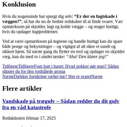
Konklusion
Hvis du nogensinde har spurgt dig selv:
“Er der en fugtskade i
væggen?”
, så har du nu de bedste redskaber til at finde svaret. Vær
opmærksom på skjolder, lugt og kolde vægge – og reager hurtigt,
hvis du opdager fugtproblemer.
Ved at være opmærksom på tegnene og handle hurtigt kan du spare
både penge og bekymringer – og vigtigst af alt sikre et sundt og
sikkert hjem. Så næste gang du flytter en reol og opdager en skjoldet
væg, kan du med ro i sindet tænke:
“Aha! Den klarer jeg!”
Tidligere
Tidligere
Fugt lugt i huset: Hvad pokker gør man? Sådan
slipper du for den jordslåede aroma
Næste
Dækker forsikring væltet træ? Her er svaret
Næste
Flere artikler
Vandskade på trægulv – Sådan redder du dit gulv
fra en våd katastrofe
Redaktionen
februar 17, 2025