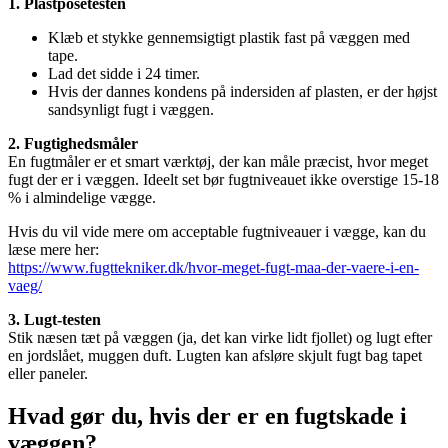
1. Plastposetesten
Klæb et stykke gennemsigtigt plastik fast på væggen med
tape.
Lad det sidde i 24 timer.
Hvis der dannes kondens på indersiden af plasten, er der højst
sandsynligt fugt i væggen.
2. Fugtighedsmåler
En fugtmåler er et smart værktøj, der kan måle præcist, hvor meget
fugt der er i væggen. Ideelt set bør fugtniveauet ikke overstige 15-18
% i almindelige vægge.
Hvis du vil vide mere om acceptable fugtniveauer i vægge, kan du
læse mere her:
https://www.fugttekniker.dk/hvor-meget-fugt-maa-der-vaere-i-en-
vaeg/
3. Lugt-testen
Stik næsen tæt på væggen (ja, det kan virke lidt fjollet) og lugt efter
en jordslået, muggen duft. Lugten kan afsløre skjult fugt bag tapet
eller paneler.
Hvad gør du, hvis der er en fugtskade i
væggen?