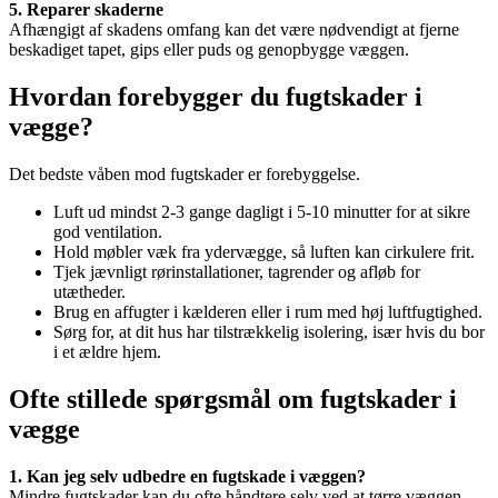
5. Reparer skaderne
Afhængigt af skadens omfang kan det være nødvendigt at fjerne
beskadiget tapet, gips eller puds og genopbygge væggen.
Hvordan forebygger du fugtskader i
vægge?
Det bedste våben mod fugtskader er forebyggelse.
Luft ud mindst 2-3 gange dagligt i 5-10 minutter for at sikre
god ventilation.
Hold møbler væk fra ydervægge, så luften kan cirkulere frit.
Tjek jævnligt rørinstallationer, tagrender og afløb for
utætheder.
Brug en affugter i kælderen eller i rum med høj luftfugtighed.
Sørg for, at dit hus har tilstrækkelig isolering, især hvis du bor
i et ældre hjem.
Ofte stillede spørgsmål om fugtskader i
vægge
1. Kan jeg selv udbedre en fugtskade i væggen?
Mindre fugtskader kan du ofte håndtere selv ved at tørre væggen,