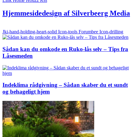
Link
Home
Houzz
Rss
Hjemmesidedesign af Silverbeerg Media
Jki-hand-holding-heart-solid
Icon-tools
Forumbee
Icon-drilling
Sådan kan du omkode en Ruko-lås selv – Tips fra
Låsesmeden
Indeklima rådgivning – Sådan skaber du et sundt
og behageligt hjem