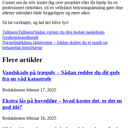
Uanset om du selv kaster dig over projektet eller får hjælp fra en
professionel elektriker, vil en vellykket belysningsløsning gøre dine
aftener udendørs både hyggeligere og mere sikre.
Så fat værktøjet, og lad der blive lys!
Tidligere
Tidligere
Sådan vælger du den bedste nøgleboks
forsikringsgodkendt
Næste
Indeklima rådgivning – Sådan skaber du et sundt og
behageligt hjem
Næste
Flere artikler
Vandskade på trægulv – Sådan redder du dit gulv
fra en våd katastrofe
Redaktionen
februar 17, 2025
Ekstra lås på hoveddør – hvad koster det, er det en
god idé?
Redaktionen
februar 16, 2025