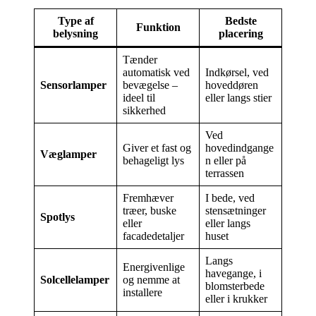
Type af
Bedste
Funktion
belysning
placering
Tænder
automatisk ved
Indkørsel, ved
Sensorlamper
bevægelse –
hoveddøren
ideel til
eller langs stier
sikkerhed
Ved
Giver et fast og
hovedindgange
Væglamper
behageligt lys
n eller på
terrassen
Fremhæver
I bede, ved
træer, buske
stensætninger
Spotlys
eller
eller langs
facadedetaljer
huset
Langs
Energivenlige
havegange, i
Solcellelamper
og nemme at
blomsterbede
installere
eller i krukker