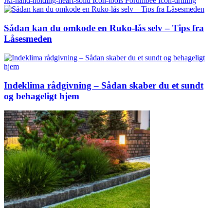
Jki-hand-holding-heart-solid
Icon-tools
Forumbee
Icon-drilling
Sådan kan du omkode en Ruko-lås selv – Tips fra
Låsesmeden
Indeklima rådgivning – Sådan skaber du et sundt
og behageligt hjem