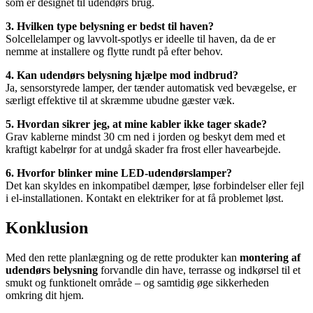
som er designet til udendørs brug.
3. Hvilken type belysning er bedst til haven?
Solcellelamper og lavvolt-spotlys er ideelle til haven, da de er
nemme at installere og flytte rundt på efter behov.
4. Kan udendørs belysning hjælpe mod indbrud?
Ja, sensorstyrede lamper, der tænder automatisk ved bevægelse, er
særligt effektive til at skræmme ubudne gæster væk.
5. Hvordan sikrer jeg, at mine kabler ikke tager skade?
Grav kablerne mindst 30 cm ned i jorden og beskyt dem med et
kraftigt kabelrør for at undgå skader fra frost eller havearbejde.
6. Hvorfor blinker mine LED-udendørslamper?
Det kan skyldes en inkompatibel dæmper, løse forbindelser eller fejl
i el-installationen. Kontakt en elektriker for at få problemet løst.
Konklusion
Med den rette planlægning og de rette produkter kan
montering af
udendørs belysning
forvandle din have, terrasse og indkørsel til et
smukt og funktionelt område – og samtidig øge sikkerheden
omkring dit hjem.