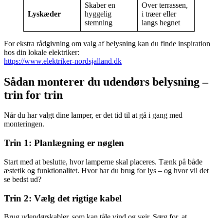
Skaber en
Over terrassen,
Lyskæder
hyggelig
i træer eller
stemning
langs hegnet
For ekstra rådgivning om valg af belysning kan du finde inspiration
hos din lokale elektriker:
https://www.elektriker-nordsjalland.dk
Sådan monterer du udendørs belysning –
trin for trin
Når du har valgt dine lamper, er det tid til at gå i gang med
monteringen.
Trin 1: Planlægning er nøglen
Start med at beslutte, hvor lamperne skal placeres. Tænk på både
æstetik og funktionalitet. Hvor har du brug for lys – og hvor vil det
se bedst ud?
Trin 2: Vælg det rigtige kabel
Brug udendørskabler, som kan tåle vind og vejr. Sørg for, at