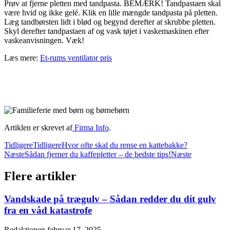
Prøv at fjerne pletten med tandpasta. BEMÆRK! Tandpastaen skal
være hvid og ikke gelé. Klik en lille mængde tandpasta på pletten.
Læg tandbørsten lidt i blød og begynd derefter at skrubbe pletten.
Skyl derefter tandpastaen af ​​og vask tøjet i vaskemaskinen efter
vaskeanvisningen. Væk!
Læs mere:
Et-rums ventilator pris
Artiklen er skrevet af
Firma Info
.
Tidligere
Tidligere
Hvor ofte skal du rense en kattebakke?
Næste
Sådan fjerner du kaffepletter – de bedste tips!
Næste
Flere artikler
Vandskade på trægulv – Sådan redder du dit gulv
fra en våd katastrofe
Redaktionen
februar 17, 2025