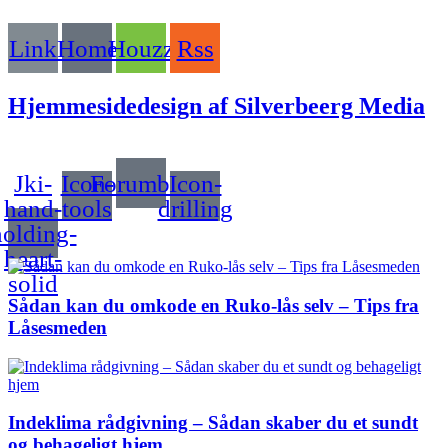
Link
Home
Houzz
Rss
Hjemmesidedesign af Silverbeerg Media
Jki-
Icon-
Forumbee
Icon-
hand-
tools
drilling
holding-
heart-
solid
Sådan kan du omkode en Ruko-lås selv – Tips fra
Låsesmeden
Indeklima rådgivning – Sådan skaber du et sundt
og behageligt hjem