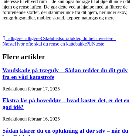
interesse til ethvert rum – de kan også bidrage til at øge ilt inde i dit
hjem og rense luften. De gør dette ved at hjælpe med at filtrere de
forurenende stoffer, der stammer inde fra dit hjem, herunder skov,
rengøringsmidler, møbler, skrald, tæpper, naturgas og mere.
Tidligere
Tidligere
3 Skønhedsprodukter, du bør investere i
Næste
Hvor ofte skal du rense en kattebakke?
Næste
Flere artikler
Vandskade på trægulv – Sådan redder du dit gulv
fra en våd katastrofe
Redaktionen
februar 17, 2025
Ekstra lås på hoveddør – hvad koster det, er det en
god idé?
Redaktionen
februar 16, 2025
Sådan klarer du en oplukning af dør selv – når du