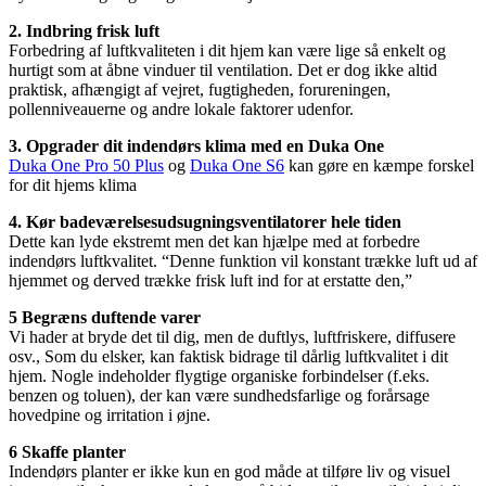
2. Indbring frisk luft
Forbedring af luftkvaliteten i dit hjem kan være lige så enkelt og
hurtigt som at åbne vinduer til ventilation. Det er dog ikke altid
praktisk, afhængigt af vejret, fugtigheden, forureningen,
pollenniveauerne og andre lokale faktorer udenfor.
3. Opgrader dit indendørs klima med en Duka One
Duka One Pro 50 Plus
og
Duka One S6
kan gøre en kæmpe forskel
for dit hjems klima
4. Kør badeværelsesudsugningsventilatorer hele tiden
Dette kan lyde ekstremt men det kan hjælpe med at forbedre
indendørs luftkvalitet. “Denne funktion vil konstant trække luft ud af
hjemmet og derved trække frisk luft ind for at erstatte den,”
5 Begræns duftende varer
Vi hader at bryde det til dig, men de duftlys, luftfriskere, diffusere
osv., Som du elsker, kan faktisk bidrage til dårlig luftkvalitet i dit
hjem. Nogle indeholder flygtige organiske forbindelser (f.eks.
benzen og toluen), der kan være sundhedsfarlige og forårsage
hovedpine og irritation i øjne.
6 Skaffe planter
Indendørs planter er ikke kun en god måde at tilføre liv og visuel